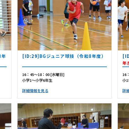
8年
[ID:29]
BGジュニア球技（令和8年度）
[I
年
16：45～18：00 [水曜日]
16
小学1～小学6年生
小
詳細情報を見る
詳