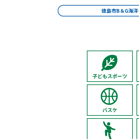
徳島市B＆G海
子どもスポーツ
バスケ