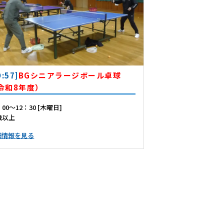
D:57]
BGシニアラージボール卓球
令和8年度）
：00～12：30 [木曜日]
歳以上
細情報を見る