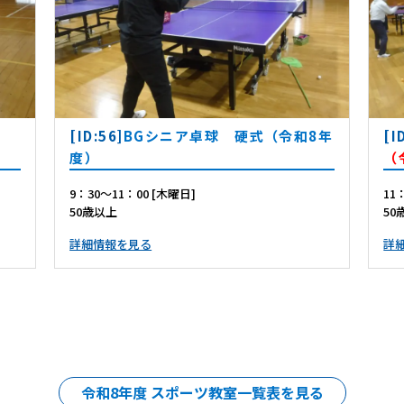
[ID:56]
BGシニア卓球 硬式（令和8年
[I
度）
（
9：30～11：00 [木曜日]
11
50歳以上
50
詳細情報を見る
詳
令和8年度 スポーツ教室一覧表を見る