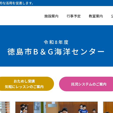
的な活用を促進します。
施設案内
行事予定
教室案内
令和8年度
徳島市B＆G海洋センター
おためし受講
託児システムのご案内
気軽にレッスンのご案内