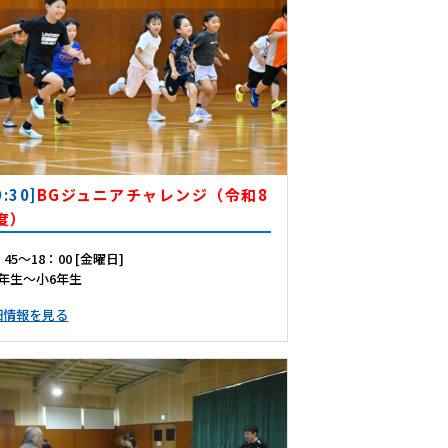
D:30]
BGジュニアチャレンジ（令和8
度）
：45～18：00 [金曜日]
1年生～小6年生
細情報を見る