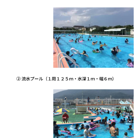
② 流水プール（１周１２５ｍ・水深１ｍ・幅６ｍ）