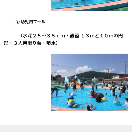
③ 幼児用プール
（水深２５～３５ｃｍ・直径 １３ｍと１０ｍの円
形・３人用滑り台・噴水）