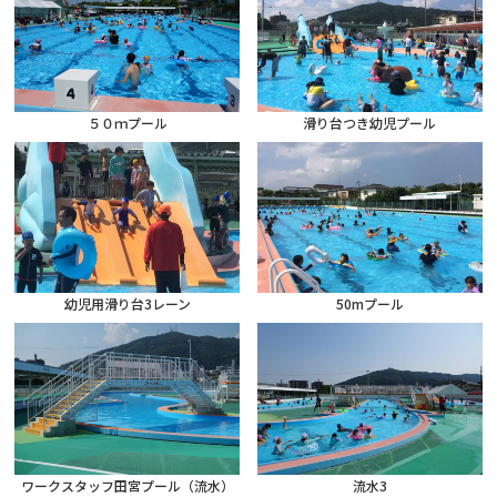
５０ｍプール
滑り台つき幼児プール
幼児用滑り台3レーン
50mプール
ワークスタッフ田宮プール（流水）
流水3