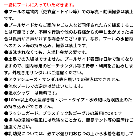
一緒にプールに入っていただきます。
●プールの建物内（更衣室・トイレ等）での写真・動画撮影は禁止
です。
●プールサイドからご家族やご友人など同伴された方を撮影するこ
とは可能ですが、不審な行動や他のお客様からの申し出があった場
合は係員がお声がけする場合がございます。なお、プールの水槽内
へのカメラ等の持ち込み、撮影は禁止です。
●遊泳されなくても、入場料金が必要です。
●土足での入場はできません。プールサイド表面は日射で熱くなり
ますので、園内専用のビーチサンダル等の持参・利用をお勧めしま
す。外履き用サンダルはご遠慮ください。
●アクアシューズ・サンダル等を履いての遊泳はできません。
●流水プールでの逆走は禁止いたします。
●温水シャワーは無料です。
●100㎝以上の大型浮き輪・ボートタイプ・水鉄砲は危険防止のた
め持ち込みができません。
●ラッシュガード、プラスチック製ゴーグルの着用はOKです。
●場内の混雑や強風には危険なことから、簡易テント等の設置はご
遠慮ください。
●乳幼児については、必ず水遊び用おむつの上から水着を着用しプ