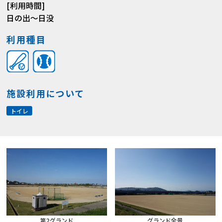
[利用時間]
日の出～日没
利用種目
施設利用について
トイレ
第2グランド
グランド全景