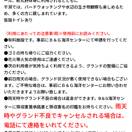
ール、軟式野球等に利用されるとともに
干潟では、バードウォッチングや水辺の生き物観察も楽しめるた
め、多くの方に親しまれています。
仮設トイレあり
（利用にあたっての注意事項)※使用前にお読みください。
●有料施設です。事前にＢ＆Ｇ海洋センターにて申請を行ってくだ
さい。
●ゴミの持ち帰りにご協力ください。
●花火等火気の使用はご遠慮ください。
●次の利用者が気持ちよく利用できるよう、グランドの整備にご協
力ください。
●前日雨天の場合、グランド状況が悪く使用できない場合もござい
ます。ご不明な場合は、事前にＢ＆Ｇ海洋センターにお問い合わせ
いただきますようお願い致します。
●雨天時やグランド不良の場合は返金ができます。B＆G海洋セン
雨天
ターに領収書兼承諾書と領収書名の印鑑をお持ちください。
時やグランド不良でキャンセルされる場合は、
電話にて連絡をいれてください。