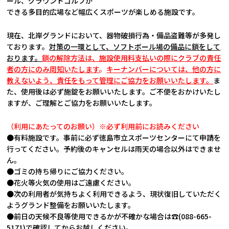
ール、グラウンドゴルフが
できる多目的広場など幅広くスポーツが楽しめる施設です。
現在、北岸グランドにおいて、器物破損行為・備品盗難等が多発し
ております。
対策の一環として、ソフトボール場の備品に鎖をして
おります。
鎖の解除方法は、施設使用料支払いの際にクラブの責任
者の方にのみ周知
いたします
。
キーナンバーについては、他の方に
教えないよう、責任をもって管理にご協力をお願いいたします。
ま
た、使用後は必ず施錠をお願いいたします。ご不便をおかけいたし
ますが、ご理解とご協力をお願いいたします。
（利用にあたってのお願い）※必ず利用前にお読みください
●有料施設です。事前に必ず徳島市立スポーツセンターにて申請を
行ってください。予約後のキャンセルは雨天の場合以外はできませ
ん。
●ゴミの持ち帰りにご協力ください。
●花火等火気の使用はご遠慮ください。
●次の利用者が気持ちよく利用できるよう、現状復旧していただく
ようグランド整備をお願いいたします。
●前日の天候不良等使用できるかが不確かな場合は☎(088-665-
5171)で確認してからお越しください。