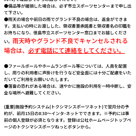
●備品等が破損した場合は、必ず市立スポーツセンターまで申し出
て下さい。
●雨天の場合や前日の雨でグランド不良の場合は、返金ができま
す。支払いの時にお渡しした、領収書兼承諾書と領収書名の印鑑を
お持ちになり、徳島市立スポーツセンター窓口までお越しくださ
雨天時やグランド不良でキャンセルされる
い。
場合は、
必ず電話にて連絡をしてください。
●ファールボールやホームランボール等については、人員を配置
し、周りの利用者に声掛けを行うなど安全面には十分ご配慮をいた
だいてご利用をお願いいたします。
●落雷の恐れがある場合は、速やかに施設の利用を一時中断し、安
全な場所へ避難してください。
(重要)施設予約システム(トクシマシスポーツネット)で翌月分の予
約が、前月15日の8:30～インタ-ネットでできます。※予約には事
前の個人登録が必須となります。登録は公社ホームページトップペ
ージのトクシマシスポーツねっとボタンから。