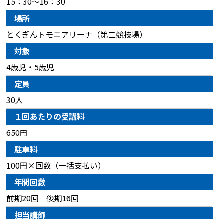
15：30～16：30
場所
とくぎんトモニアリーナ（第二競技場）
対象
4歳児・5歳児
定員
30人
１回あたりの受講料
650円
駐車料
100円×回数（一括支払い）
年間回数
前期20回 後期16回
担当講師